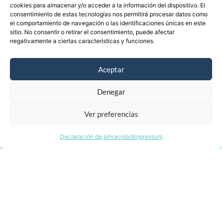
cookies para almacenar y/o acceder a la información del dispositivo. El
consentimiento de estas tecnologías nos permitirá procesar datos como
el comportamiento de navegación o las identificaciones únicas en este
sitio. No consentir o retirar el consentimiento, puede afectar
negativamente a ciertas características y funciones.
Aceptar
Denegar
Ver preferencias
Declaración de privacidad
Impressum
Este sitio web es parte del proyecto de I+D+i LEXIMUS, Léxico en español y ontología de la
música (PID2022-139589NB-C31-C32-C33), financiado por
MICIU/AEI/10.13039/501100011033/ y por FEDER, UE.
Síguenos en las redes para saber más
LexiMus es una iniciativa del Instituto Complutense de Ciencias Musicales, centro de
investigación científica y recuperación del patrimonio musical.