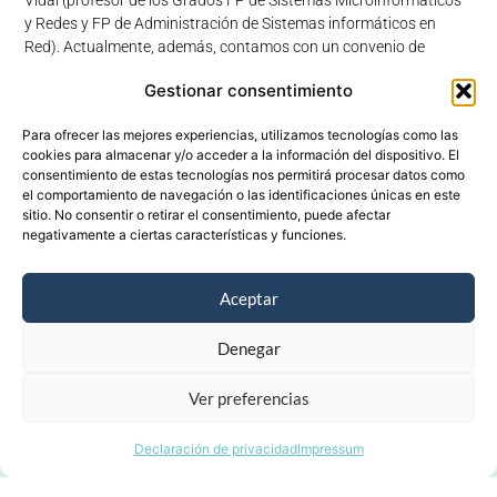
Vidal (profesor de los Grados FP de Sistemas Microinformáticos
y Redes y FP de Administración de Sistemas informáticos en
Red). Actualmente, además, contamos con un convenio de
colaboración docente con el IES Rodrigo Caro (Coria del Rio,
Gestionar consentimiento
Sevilla), para que los estudiantes interesados en las
humanidades digitales que cursan los Grados de FP de Sistemas
Para ofrecer las mejores experiencias, utilizamos tecnologías como las
Microinformáticos y Redes, y FP de Administración de Sistemas
cookies para almacenar y/o acceder a la información del dispositivo. El
informáticos en Red, puedan realizar sus prácticas formativas en
consentimiento de estas tecnologías nos permitirá procesar datos como
remoto en LexiMus-USAL.
el comportamiento de navegación o las identificaciones únicas en este
sitio. No consentir o retirar el consentimiento, puede afectar
negativamente a ciertas características y funciones.
Conoce el resto de subproyectos
Aceptar
Diccionario
Denegar
Ontología
Ver preferencias
Declaración de privacidad
Impressum
Este sitio web es parte del proyecto de I+D+i LEXIMUS, Léxico en español y ontología de la
música (PID2022-139589NB-C31-C32-C33), financiado por